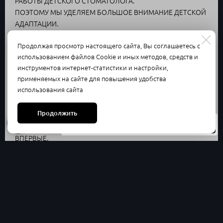
РАБОТЫ ДЕТСКОГО СТОМАТОЛОГА.
ПОЭТОМУ МЫ УДЕЛЯЕМ БОЛЬШОЕ ВНИМАНИЕ ДЕТСКОЙ
АДАПТАЦИИ.
ОТСУТСТВИЕ СТРАХА, ПОНИМАНИЕ ВАЖНОСТИ
Продолжая просмотр настоящего сайта, Вы соглашаетесь с
ПРОФИЛАКТИКИ И ЛЕЧЕНИЯ С ВРАЧОМ СОЗДАДУТ ВСЕ
использованием файлов Cookie и иных методов, средств и
УСЛОВИЯ, ДЛЯ ТОГО ЧТОБЫ В БУДУЩЕМ РЕБЕНОК
инструментов интернет-статистики и настройки,
РЕГУЛЯРНО ПОСЕЩАЛ ВРАЧА, КОМФОРТНО ПЕРЕНОСИЛ
применяемых на сайте для повышения удобства
ЛЕЧЕНИЕ.
использования сайта
КОМУ РЕКОМЕНДОВАНО ПОСЕТИТЬ
Продолжить
АДАПТАЦИОННЫЙ ПРИЕМ?
Услуги
Прейскурант
Контакты
- МАЛЫШАМ, КОТОРЫЕ ПОСЕЩАЮТ СТОМАТОЛОГА
ВПЕРВЫЕ.
- ДЕТЯМ ИМЕЮЩИМ НЕГАТИВНЫЙ ОПЫТ
СТОМАТОЛОГИЧЕСКОГО ЛЕЧЕНИЯ.